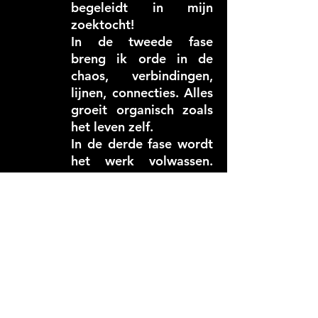
begeleidt in mijn
zoektocht!
In de tweede fase
breng ik orde in de
chaos, verbindingen,
lijnen, connecties. Alles
groeit organisch zoals
het leven zelf.
In de derde fase wordt
het werk volwassen.
Het eigen karakter
wordt in alle details
uitgediept.
Moet kunst veel uitleg
hebben? Soms wel,
soms ook niet. Kunst
moet beroeren of
ontroeren. Kunst kan
choqueren of rust en